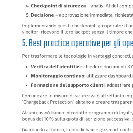
Checkpoint di sicurezza
– analisi AI del comp
Decisione
– approvazione immediata, richiesta
Implementando questi checkpoint, gli operatori hanno
vincitori ricevono il loro jackpot senza il timore c
5. Best practice operative per gli op
Per trasformare le tecnologie in vantaggi concreti, 
Verifica dell’identità
: richiedere documenti KY
Monitoraggio continuo
: utilizzare dashboard 
Formazione del supporto clienti
: addestrare 
Comunicare le misure di sicurezza è altrettanto imp
“Chargeback Protection” aiutano a creare trasparen
Alcuni casinò hanno introdotto programmi di loyalty
bonus del 10 % sulla quota di iscrizione successiva, 
Guardando al futuro, la blockchain e gli smart cont