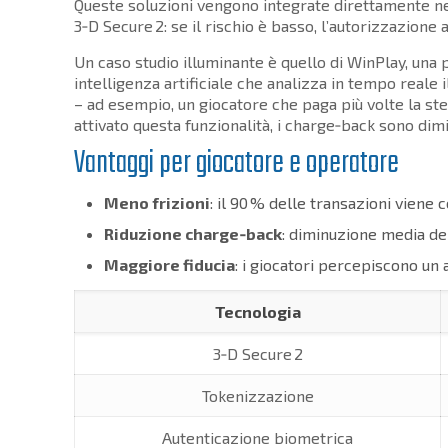
Queste soluzioni vengono integrate direttamente nell
3‑D Secure 2: se il rischio è basso, l’autorizzazione
Un caso studio illuminante è quello di WinPlay, una 
intelligenza artificiale che analizza in tempo real
– ad esempio, un giocatore che paga più volte la ste
attivato questa funzionalità, i charge‑back sono dimi
Vantaggi per giocatore e operatore
Meno frizioni
: il 90 % delle transazioni viene
Riduzione charge‑back
: diminuzione media de
Maggiore fiducia
: i giocatori percepiscono un
Tecnologia
3‑D Secure 2
Tokenizzazione
Autenticazione biometrica