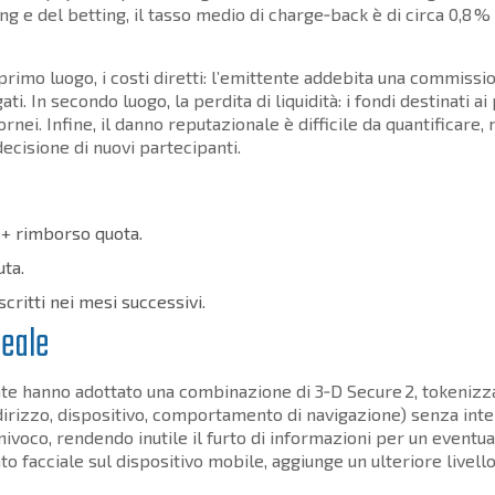
ng e del betting, il tasso medio di charge‑back è di circa 0,8 %
primo luogo, i costi diretti: l’emittente addebita una commissi
ati. In secondo luogo, la perdita di liquidità: i fondi destinati 
ornei. Infine, il danno reputazionale è difficile da quantificar
cisione di nuovi partecipanti.
 + rimborso quota.
uta.
critti nei mesi successivi.
reale
zate hanno adottato una combinazione di 3‑D Secure 2, tokenizz
dirizzo, dispositivo, comportamento di navigazione) senza inte
 univoco, rendendo inutile il furto di informazioni per un event
o facciale sul dispositivo mobile, aggiunge un ulteriore livello 