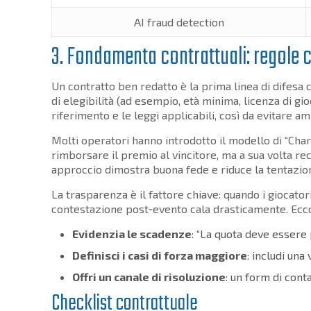
AI fraud detection
3. Fondamenta contrattuali: regole c
Un contratto ben redatto è la prima linea di difesa 
di elegibilità (ad esempio, età minima, licenza di gi
riferimento e le leggi applicabili, così da evitare am
Molti operatori hanno introdotto il modello di “Cha
rimborsare il premio al vincitore, ma a sua volta re
approccio dimostra buona fede e riduce la tentazion
La trasparenza è il fattore chiave: quando i giocat
contestazione post‑evento cala drasticamente. Ecco 
Evidenzia le scadenze
: “La quota deve essere p
Definisci i casi di forza maggiore
: includi una
Offri un canale di risoluzione
: un form di con
Checklist contrattuale