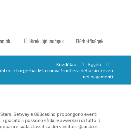
nciák
Hírek, újdonságok
Elérhetőségek
Kezdőlap
Egyéb
ntro i charge‑back: la nuova frontiera della sicurezza
nei pagamenti
kerStars, Betway e 888casino propongono eventi
 i giocatori possono sfidare avversari di tutto il
mparire sulla classifica dei vincitori. Quando il