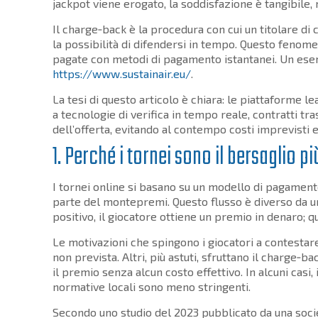
jackpot viene erogato, la soddisfazione è tangibile,
Il charge‑back è la procedura con cui un titolare di
la possibilità di difendersi in tempo. Questo fenome
pagate con metodi di pagamento istantanei. Un esem
https://www.sustainair.eu/
.
La tesi di questo articolo è chiara: le piattaforme 
a tecnologie di verifica in tempo reale, contratti tra
dell’offerta, evitando al contempo costi imprevisti e
1. Perché i tornei sono il bersaglio p
I tornei online si basano su un modello di pagamento 
parte del montepremi. Questo flusso è diverso da una
positivo, il giocatore ottiene un premio in denaro; q
Le motivazioni che spingono i giocatori a contestar
non prevista. Altri, più astuti, sfruttano il charge‑
il premio senza alcun costo effettivo. In alcuni casi
normative locali sono meno stringenti.
Secondo uno studio del 2023 pubblicato da una socie