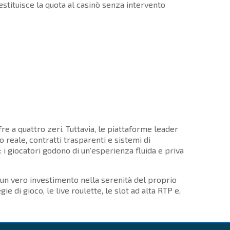
estituisce la quota al casinò senza intervento
e a quattro zeri. Tuttavia, le piattaforme leader
 reale, contratti trasparenti e sistemi di
 i giocatori godono di un’esperienza fluida e priva
un vero investimento nella serenità del proprio
 di gioco, le live roulette, le slot ad alta RTP e,