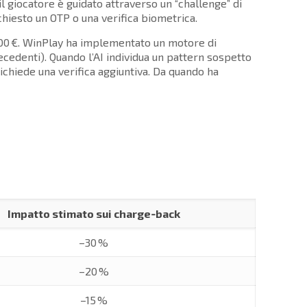
l giocatore è guidato attraverso un “challenge” di
ichiesto un OTP o una verifica biometrica.
0 000 €. WinPlay ha implementato un motore di
cedenti). Quando l’AI individua un pattern sospetto
richiede una verifica aggiuntiva. Da quando ha
Impatto stimato sui charge‑back
–30 %
–20 %
–15 %