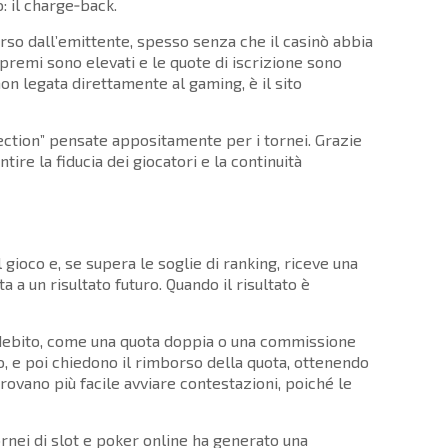
: il charge‑back.
orso dall’emittente, spesso senza che il casinò abbia
 premi sono elevati e le quote di iscrizione sono
n legata direttamente al gaming, è il sito
tection” pensate appositamente per i tornei. Grazie
tire la fiducia dei giocatori e la continuità
 gioco e, se supera le soglie di ranking, riceve una
a un risultato futuro. Quando il risultato è
addebito, come una quota doppia o una commissione
no, e poi chiedono il rimborso della quota, ottenendo
trovano più facile avviare contestazioni, poiché le
rnei di slot e poker online ha generato una