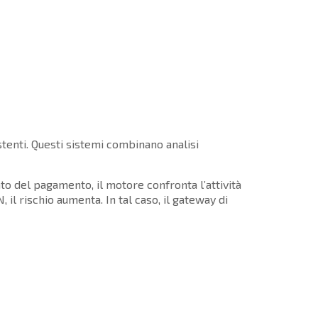
tenti. Questi sistemi combinano analisi
nto del pagamento, il motore confronta l’attività
 il rischio aumenta. In tal caso, il gateway di