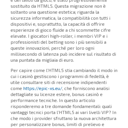
sostituito da HTML5. Questa migrazione non è
soltanto una questione estetica; riguarda la
sicurezza informatica, la compatibilità con tutti i
dispositivi e, soprattutto, la capacità di offrire
esperienze di gioco fluide a chi scommette cifre
elevate. I giocatori high‑roller, i membri VIP e i
professionisti del betting sono i più sensibili a
queste innovazioni, perché per loro ogni
millisecondo di latenza può incidere sul risultato di
una puntata da migliaia di euro.
Per capire come l’HTML5 stia cambiando il modo in
cui i casinò gestiscono i programmi di fedeltà, è
utile consultare siti di recensione indipendenti
come
https://epic-xs.eu/
, che forniscono analisi
dettagliate su licenze estere, bonus casinò e
performance tecniche. In questo articolo
risponderemo a tre domande fondamentali: quali
vantaggi tecnici porta l’HTML5 ai vari livelli VIP? In
che modo i provider sfruttano la nuova architettura
per personalizzare bonus, limiti di prelievo e