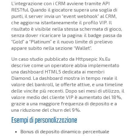
L’integrazione con i CRM avviene tramite API
RESTful. Quando il giocatore supera una soglia di
punti, il server invia un “event webhook” al CRM,
che aggiorna istantaneamente il profilo VIP. Il
risultato è visibile nella stessa schermata di gioco,
senza dover ricaricare la pagina: il badge passa da
“Gold” a “Platinum” e il nuovo limite di prelievo
appare subito nella sezione “Wallet”.
Un caso studio pubblicato da Httpsepic Xs.Eu
descrive come un operatore abbia implementato
una dashboard HTML5 dedicata ai membri
Diamond. La dashboard mostra in tempo reale il
valore del bankroll, le offerte attive, e una timeline
delle vincite più recenti. Dopo sei mesi di utilizzo, il
valore medio del cliente VIP è aumentato del 18 %,
grazie a una maggiore frequenza di deposito e a
una riduzione del churn del 9 %.
Esempi di personalizzazione
Bonus di deposito dinamico: percentuale