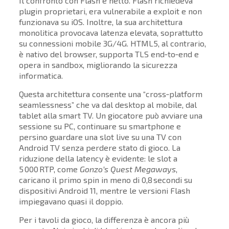
Il confronto con Flash è netto. Flash richiedeva
plugin proprietari, era vulnerabile a exploit e non
funzionava su iOS. Inoltre, la sua architettura
monolitica provocava latenza elevata, soprattutto
su connessioni mobile 3G/4G. HTML5, al contrario,
è nativo del browser, supporta TLS end‑to‑end e
opera in sandbox, migliorando la sicurezza
informatica.
Questa architettura consente una “cross‑platform
seamlessness” che va dal desktop al mobile, dal
tablet alla smart TV. Un giocatore può avviare una
sessione su PC, continuare su smartphone e
persino guardare una slot live su una TV con
Android TV senza perdere stato di gioco. La
riduzione della latency è evidente: le slot a
5 000 RTP, come
Gonzo’s Quest Megaways
,
caricano il primo spin in meno di 0,8 secondi su
dispositivi Android 11, mentre le versioni Flash
impiegavano quasi il doppio.
Per i tavoli da gioco, la differenza è ancora più