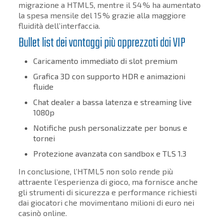
migrazione a HTML5, mentre il 54 % ha aumentato
la spesa mensile del 15 % grazie alla maggiore
fluidità dell’interfaccia.
Bullet list dei vantaggi più apprezzati dai VIP
Caricamento immediato di slot premium
Grafica 3D con supporto HDR e animazioni
fluide
Chat dealer a bassa latenza e streaming live
1080p
Notifiche push personalizzate per bonus e
tornei
Protezione avanzata con sandbox e TLS 1.3
In conclusione, l’HTML5 non solo rende più
attraente l’esperienza di gioco, ma fornisce anche
gli strumenti di sicurezza e performance richiesti
dai giocatori che movimentano milioni di euro nei
casinò online.