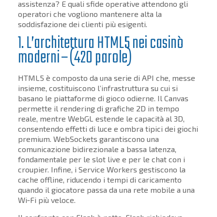
assistenza? E quali sfide operative attendono gli
operatori che vogliono mantenere alta la
soddisfazione dei clienti più esigenti.
1. L’architettura HTML5 nei casinò
moderni – (420 parole)
HTML5 è composto da una serie di API che, messe
insieme, costituiscono l’infrastruttura su cui si
basano le piattaforme di gioco odierne. Il Canvas
permette il rendering di grafiche 2D in tempo
reale, mentre WebGL estende le capacità al 3D,
consentendo effetti di luce e ombra tipici dei giochi
premium. WebSockets garantiscono una
comunicazione bidirezionale a bassa latenza,
fondamentale per le slot live e per le chat con i
croupier. Infine, i Service Workers gestiscono la
cache offline, riducendo i tempi di caricamento
quando il giocatore passa da una rete mobile a una
Wi‑Fi più veloce.