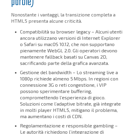
parole)
Nonostante i vantaggi, la transizione completa a
HTML5 presenta alcune criticità.
Compatibilità su browser legacy – Alcuni utenti
ancora utilizzano versioni di Internet Explorer
o Safari su macOS 10.12, che non supportano
pienamente WebGL 2.0. Gli operatori devono
mantenere fallback basati su Canvas 2D,
sacrificando parte della grafica avanzata.
Gestione del bandwidth – Lo streaming live a
1080p richiede almeno 5 Mbps. In regioni con
connessione 3G o reti congestione, i VIP
possono sperimentare buffering,
compromettendo l’esperienza di gioco.
Soluzioni come l’adaptive bitrate, già integrate
in molti player HTML5, mitigano il problema,
ma aumentano i costi di CDN.
Regolamentazione e responsible gambling –
Le autorità richiedono l’integrazione di