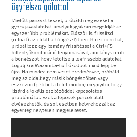
ügyfélszolgálattal
Mielőtt panaszt teszel, próbáld meg ezeket a
gyors javaslatokat, amelyek gyakran megoldják az
egyszerűbb problémákat. Először is, frissítsd
(reload) az oldalt a böngésződben. Ha ez nem hat,
próbálkozz egy kemény frissítéssel a Ctrl+F5
billentyűkombináció lenyomásával, ami kényszeríti
a böngészőt, hogy letöltse a legfrissebb adatokat.
Logolj ki a Wazamba-hu fiókodbol, majd lépj be
újra. Ha mindez nem vezet eredményre, próbáld
meg az oldalt egy másik böngészőben vagy
eszközön (például a telefonodon) megnyitni, hogy
kizárd a lokális eszközöddel kapcsolatos
problémákat. Ezek a lépések percek alatt
elvégezhetők, és sok esetben helyrehozzák az
egyenleg helytelen megjelenését.