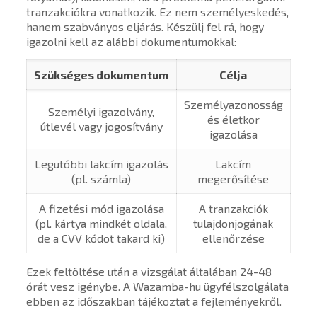
tranzakciókra vonatkozik. Ez nem személyeskedés,
hanem szabványos eljárás. Készülj fel rá, hogy
igazolni kell az alábbi dokumentumokkal:
Szükséges dokumentum
Célja
Személyazonosság
Személyi igazolvány,
és életkor
útlevél vagy jogosítvány
igazolása
Legutóbbi lakcím igazolás
Lakcím
(pl. számla)
megerősítése
A fizetési mód igazolása
A tranzakciók
(pl. kártya mindkét oldala,
tulajdonjogának
de a CVV kódot takard ki)
ellenőrzése
Ezek feltöltése után a vizsgálat általában 24-48
órát vesz igénybe. A Wazamba-hu ügyfélszolgálata
ebben az időszakban tájékoztat a fejleményekről.