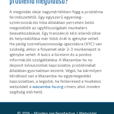
probléma megoldása?
A megoldás ideje nagymértékben függ a probléma
természetétől. Egy egyszerű egyenleg-
szinkronizációs hiba általában perceken belül
megoldódik az ügyfélszolgálati munkatárs
beavatkozásával. Egy tranzakció kézi ellenőrzése
és helyreállítása már több órát is igénybe vehet.
Ha pedig személyazonosság-igazolásra (KYC) van
szükség, akkor a folyamat akár 2-3 munkanapot is
igénybe vehet. A kulcs a türelem és a pontos
információk szolgáltatása. A Wazamba-hu no
deposit bónuszokkal kapcsolatos problémákat
általában gyorsabban kezelik. Végül, ha bármilyen
kérdésed van a Wazamba-hu egyenlegeddel
kapcsolatban, a legjobb, ha felkeresed a hivatalos
weboldalt a
wazamba-hu.org
címen, ahol minden
segítség elérhető.
© 2016 - Minden jog fenntartva. | Weboldal