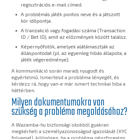
regisztrációs e-mail címed.
A problémás játék pontos neve és a játszott
kör időpontja.
A tranzakció vagy fogadási száma (Transaction
ID / Bet ID), amit az előzmények között találsz.
Képernyőfotók, amelyek alátámasztják az
álláspontodat (pl. az egyenleg hibás állapota, a
játék végeredménye).
A kommunikáció során maradj nyugodt és
egyértelmű. Ismertesd a probléma lényegét, és
kérdezz rá, hogy van-e már ismert technikai hiba a
háttérben.
Milyen dokumentumokra van
szükség a probléma megoldásához?
A Wazamba-hu biztonsági okokból gyakran
megkérheti a személyazonosságod igazolását (KYC
folyamat), különösen, ha a probléma pénzforgalmi