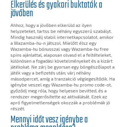
Elkerülés és gyakori buktatók a
jövőben
Ahhoz, hogy a jövőben elkerüld az ilyen
helyzeteket, tartss be néhány egyszerű szabályt.
Mindig használj stabil internetkapcsolatot, amikor
a Wazamba-hu-n játszol. Mielőtt élsz egy
Wazamba-hu bónusszal vagy Wazamba-hu free
spins ajánlattal, alaposan olvasd el a feltételeket,
különösen a fogadási követelményeket és a kizárt
játékokat. Ne zárj be gyorsan egy böngészőlapot a
játék vagy a befizetés után; várj néhány
másodpercet, amíg a tranzakció véglegesítődik. Ha
igénybe veszel egy Wazamba-hu promo code-ot,
győződj meg róla, hogy helyesen bevitted, és a
rendszer megerősítette az aktiválását. Ezek az
apró figyelmetlenségek okozzák a problémák jó
részét.
Mennyi időt vesz igénybe a