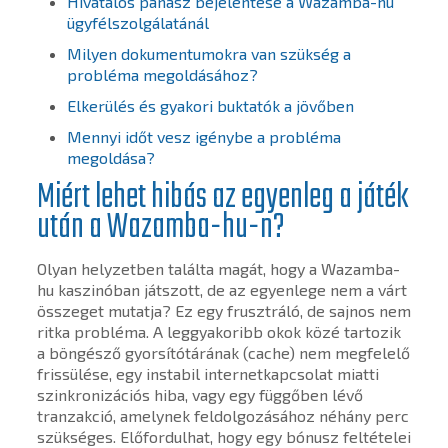
Hivatalos panasz bejelentése a Wazamba-hu
ügyfélszolgálatánál
Milyen dokumentumokra van szükség a
probléma megoldásához?
Elkerülés és gyakori buktatók a jövőben
Mennyi időt vesz igénybe a probléma
megoldása?
Miért lehet hibás az egyenleg a játék
után a Wazamba-hu-n?
Olyan helyzetben találta magát, hogy a Wazamba-
hu kaszinóban játszott, de az egyenlege nem a várt
összeget mutatja? Ez egy frusztráló, de sajnos nem
ritka probléma. A leggyakoribb okok közé tartozik
a böngésző gyorsítótárának (cache) nem megfelelő
frissülése, egy instabil internetkapcsolat miatti
szinkronizációs hiba, vagy egy függőben lévő
tranzakció, amelynek feldolgozásához néhány perc
szükséges. Előfordulhat, hogy egy bónusz feltételei