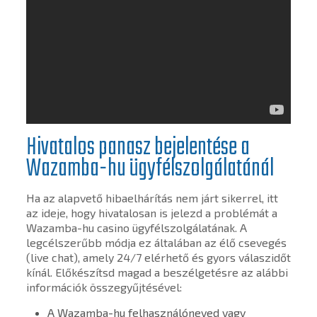
Hivatalos panasz bejelentése a
Wazamba-hu ügyfélszolgálatánál
Ha az alapvető hibaelhárítás nem járt sikerrel, itt
az ideje, hogy hivatalosan is jelezd a problémát a
Wazamba-hu casino ügyfélszolgálatának. A
legcélszerűbb módja ez általában az élő csevegés
(live chat), amely 24/7 elérhető és gyors válaszidőt
kínál. Előkészítsd magad a beszélgetésre az alábbi
információk összegyűjtésével:
A Wazamba-hu felhasználóneved vagy